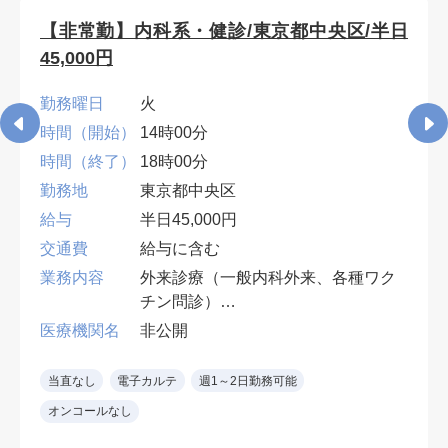
【非常勤】内科系・健診/東京都中央区/半日
45,000円
勤務曜日
火
時間（開始）
14時00分
時間（終了）
18時00分
勤務地
東京都中央区
給与
半日45,000円
交通費
給与に含む
業務内容
外来診療（一般内科外来、各種ワク
チン問診）
担当件数：40名程度/日
医療機関名
非公開
一般内科になりますが、可能であれ
ば消化器内科、循環器内科、
当直なし
電子カルテ
週1～2日勤務可能
呼吸器内科領域に詳しい方にご勤務
オンコールなし
お願いできれば幸いです。
（専門医あればなお可）