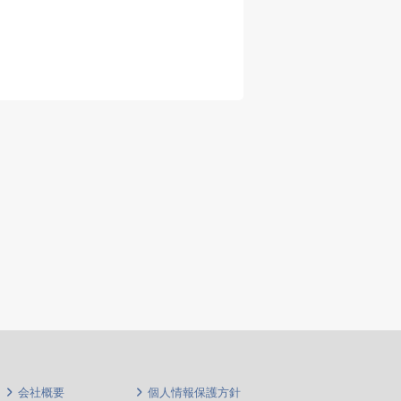
先生
病棟受
当直なし
週3～4日
早番
当直
•一
術に
早番
1回
※•
傷症
経験
会社概要
個人情報保護方針