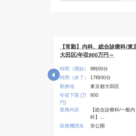
科/東京都北区/
【常勤】内科、総合診療科/東
てご相談)
大田区/年収900万円～
0分
時間（開始）
9時00分
00分
時間（終了）
17時00分
都北区
勤務地
東京都大田区
年収下限 [万
900
円]
診療、病棟管理
業務内容
【総合診療科/一般内
：週2～3コマ程度
科】
・外来2~4コマ、病
開
医療機関名
非公開
10床、当直無可、早