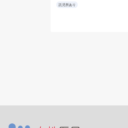
遅番有
託児所あり
• 救急当直をローテ
ションで担当し、専
外の救急要請も可能
範囲で受け入れる。
• 整形外科術後患者
内科的フォローも担
当。
• 新しい病院環境で
務可能。
• 整形外科を強みと
る病院で、周術期の
科管理にも関われる