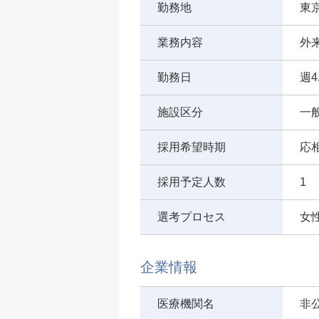
勤務地
東
業務内容
外
勤務日
週4
施設区分
一
採用希望時期
応
採用予定人数
1
選考プロセス
女
企業情報
医療機関名
非