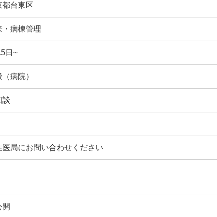
京都台東区
来・病棟管理
.5日~
般（病院）
相談
性医局にお問い合わせください
公開