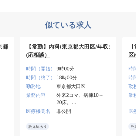
似ている求人
京都
【常勤】内科/東京都大田区/年収:
【
(応相談）
区
時間（開始）
9時00分
時
時間（終了）
18時00分
時
勤務地
東京都大田区
勤
業務内容
外来2コマ、病棟10～
業
20床。
医療機関名
非公開
医
当直・早番・遅番は応
棟
相談。
託児所あり
託
番
•地域密着型病院で一般