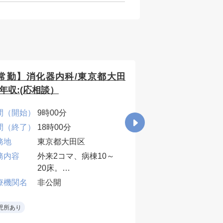
常勤】消化器内科/東京都大田
【常勤】整形外
/年収:(応相談）
年収1400万円～
間（開始）
9時00分
時間（開始）
8時3
間（終了）
18時00分
時間（終了）
17時
務地
東京都大田区
勤務地
東京
務内容
外来2コマ、病棟10～
年収下限 [万
1400
20床。
円]
業務内容
外来
療機関名
非公開
当直・早番・遅番は応
救急
相談。
外傷
医療機関名
非公
児所あり
• 内視鏡対応ができる
・外来