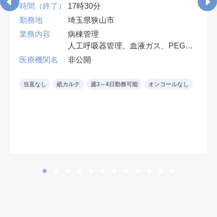
時間（終了）
17時30分
勤務地
埼玉県狭山市
業務内容
病棟管理
人工呼吸器管理、血液ガス、PEG・
胃ろう交換など、入院患者の処置対
医療機関名
非公開
応ができれば専門科目は不問。
早番・遅番各週1回。週4日勤務可
当直なし
紙カルテ
週3～4日勤務可能
オンコールなし
（遅番勤務必須）。
※ 診療科を問わず、慢性期・神経
難病患者の全身管理経験を生かせま
す