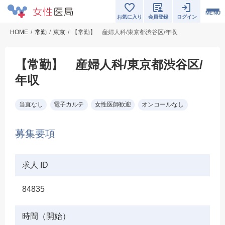
MENU
お気に入り
会員登録
ログイン
HOME
常勤
東京
【常勤】 産婦人科/東京都渋谷区/年収
【常勤】 産婦人科/東京都渋谷区/
年収
当直なし
電子カルテ
女性医師歓迎
オンコールなし
募集要項
求人 ID
84835
時間（開始）