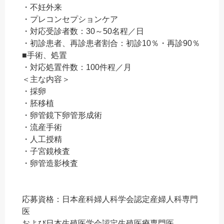
・不妊外来
・プレコンセプションケア
・対応受診者数：30～50名程／日
・初診患者、再診患者割合：初診10％・再診90％
■手術、処置
・対応処置件数：100件程／月
＜主な内容＞
・採卵
・胚移植
・卵管鏡下卵管形成術
・流産手術
・人工授精
・子宮鏡検査
・卵管造影検査
応募資格：日本産科婦人科学会認定産婦人科専門
医
および日本生殖医学会認定生殖医療専門医