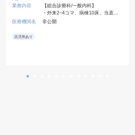
業務内容
【総合診療科/一般内科】
・外来2~4コマ、病棟10床、当直無
可、早番遅番有
医療機関名
非公開
• 救急当直をローテーションで担当
託児所あり
し、専門外の救急要請も可能な範囲
で受け入れる。
• 整形外科術後患者の内科的フォロ
ーも担当。
• 新しい病院環境で勤務可能。
• 整形外科を強みとする病院で、周
術期の内科管理にも関われる。