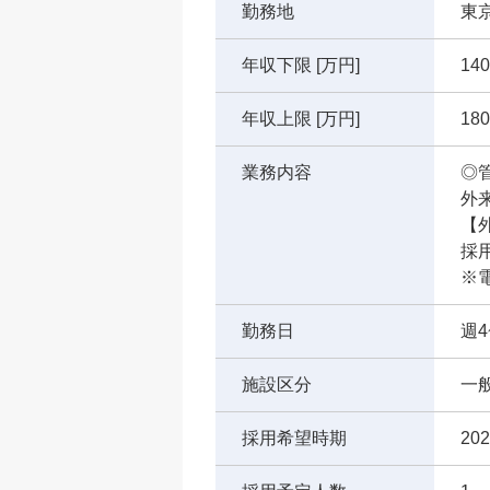
勤務地
東
年収下限 [万円]
140
年収上限 [万円]
180
業務内容
◎
外
【
採
※
勤務日
週4
施設区分
一
採用希望時期
2