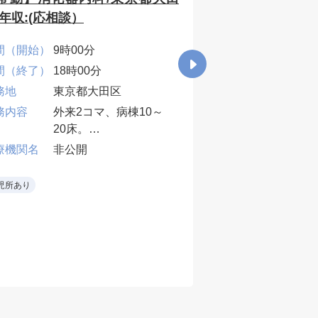
/年収:(応相談）
年収1400万円～
間（開始）
9時00分
時間（開始）
8時3
間（終了）
18時00分
時間（終了）
17時
務地
東京都大田区
勤務地
東京
務内容
外来2コマ、病棟10～
年収下限 [万
1400
20床。
円]
業務内容
外来
療機関名
非公開
当直・早番・遅番は応
救急
相談。
外傷
医療機関名
非公
児所あり
• 内視鏡対応ができる
・外来
先生
病棟受
当直なし
週3～4日
早番
当直
•一
術に
早番
1回