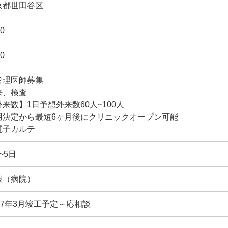
京都世田谷区
0
0
管理医師募集
来、検査
外来数】1日予想外来数60人~100人
用決定から最短6ヶ月後にクリニックオープン可能
電子カルテ
~5日
般（病院）
027年3月竣工予定～応相談