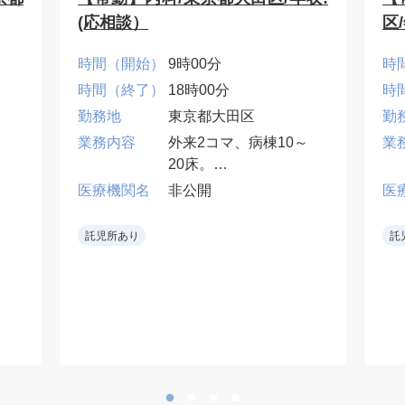
(応相談）
区
時間（開始）
9時00分
時
時間（終了）
18時00分
時
勤務地
東京都大田区
勤
業務内容
外来2コマ、病棟10～
業
20床。
医療機関名
非公開
医
当直・早番・遅番は応
棟
相談。
託児所あり
託
番
•地域密着型病院で一般
内科診療に携われる。
ー
門
な
の