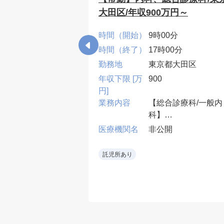
てご相談)
大田区/年収900万円～
0分
時間（開始）
9時00分
00分
時間（終了）
17時00分
都北区
勤務地
東京都大田区
年収下限 [万
900
円]
診療、病棟管理
業務内容
【総合診療科/一般内
：週2～3コマ程度
科】
・外来2~4コマ、病
開
医療機関名
非公開
10床、当直無可、早
遅番有
託児所あり
• 救急当直をローテ
ションで担当し、専
外の救急要請も可能
範囲で受け入れる。
• 整形外科術後患者