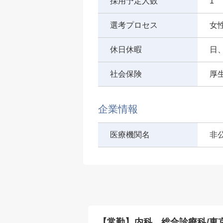
採用予定人数
1
選考プロセス
女
休日休暇
日
社会保険
厚
企業情報
医療機関名
非
科/東京都北区/
【常勤】内科、総合診療科/東