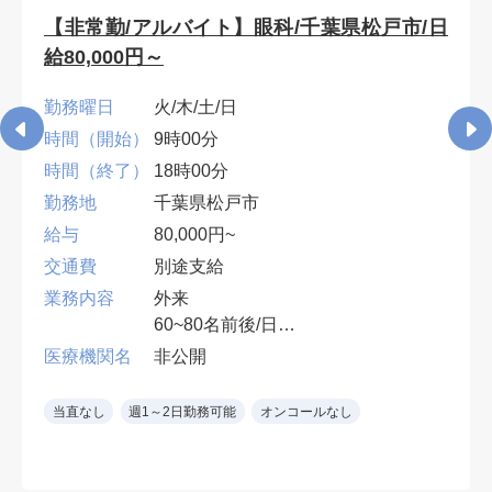
【非常勤/アルバイト】眼科/千葉県松戸市/日
給80,000円～
勤務曜日
火/木/土/日
時間（開始）
9時00分
時間（終了）
18時00分
勤務地
千葉県松戸市
給与
80,000円~
交通費
別途支給
業務内容
外来
60~80名前後/日
１診制
医療機関名
非公開
※眼科専門医（コンタクト処方、眼
鏡処方）
当直なし
週1～2日勤務可能
オンコールなし
土日：90,000円