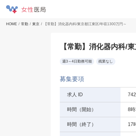
HOME
常勤
東京
【常勤】消化器内科/東京都江東区/年収1300万円～
【常勤】消化器内科/東
週3～4日勤務可能
残業なし
募集要項
求人 ID
742
時間（開始）
8時
時間（終了）
17