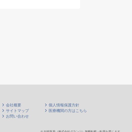
術に
早番
1回
※•
傷症
経験
会社概要
個人情報保護方針
サイトマップ
医療機関の方はこちら
お問い合わせ
© 女性医局（株式会社グランツ）無断転載・転用を禁じます。