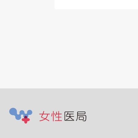
外の救急要請も可能
範囲で受け入れる。
• 整形外科術後患者
内科的フォローも担
当。
• 新しい病院環境で
務可能。
• 整形外科を強みと
る病院で、周術期の
科管理にも関われる