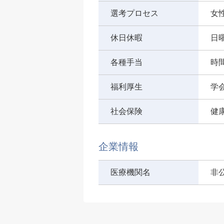
選考プロセス
女
休日休暇
日
各種手当
時
福利厚生
学
社会保険
健
企業情報
医療機関名
非