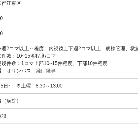
京都江東区
0
0
来週2コマ以上～程度、内視鏡上下週2コマ以上、病棟管理、救
件数：10~15名程度/コマ
視鏡件数：1コマ上部10~15件程度、下部10件程度
器：オリンパス 経口経鼻
.5日~ ※土曜 8:30～13:00
般（病院）
相談