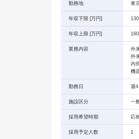
勤務地
東
年収下限 [万円]
130
年収上限 [万円]
160
業務内容
外
外来
内
機
勤務日
週4
施設区分
一
採用希望時期
応
採用予定人数
1