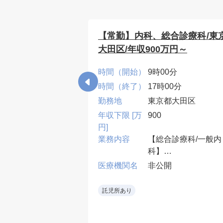
科/東京都北区/
【常勤】内科、総合診療科/東
てご相談)
大田区/年収900万円～
0分
時間（開始）
9時00分
00分
時間（終了）
17時00分
都北区
勤務地
東京都大田区
年収下限 [万
900
円]
診療、病棟管理
業務内容
【総合診療科/一般内
：週2～3コマ程度
科】
・外来2~4コマ、病
開
医療機関名
非公開
10床、当直無可、早
遅番有
託児所あり
• 救急当直をローテ
ションで担当し、専