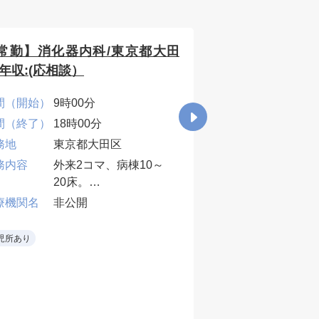
常勤】消化器内科/東京都大田
【常勤】整形外
/年収:(応相談）
年収1400万円～
間（開始）
9時00分
時間（開始）
8時3
間（終了）
18時00分
時間（終了）
17時
務地
東京都大田区
勤務地
東京
務内容
外来2コマ、病棟10～
年収下限 [万
1400
20床。
円]
業務内容
外来
療機関名
非公開
当直・早番・遅番は応
救急
相談。
外傷
医療機関名
非公
児所あり
• 内視鏡対応ができる
・外来
先生
病棟受
当直なし
週3～4日
早番
当直
•一