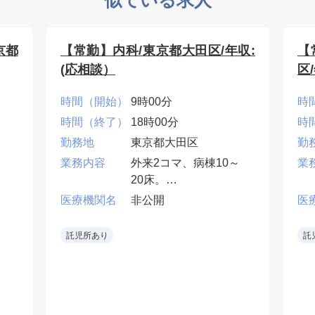
京都
【常勤】内科/東京都大田区/年収:
【
(応相談）
区
時間（開始）
9時00分
時
時間（終了）
18時00分
時
勤務地
東京都大田区
勤
業務内容
外来2コマ、病棟10～
業
20床。
医療機関名
非公開
医
当直・早番・遅番は応
棟
相談。
託児所あり
託
番
•地域密着型病院で一般
内科診療に携われる。
ー
門