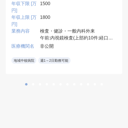
年収下限 [万
1500
円]
年収上限 [万
1800
円]
業務内容
検査・健診・一般内科外来
午前:内視鏡検査(上部約10件:経口・
経鼻)
医療機関名
非公開
午後:健診結果説明,腹部エコー・胃
透視読影,一般内科外来(1コマ),ワク
地域中核病院
週1～2日勤務可能
チン接種など
*胃透視読影なしも相談可
内視鏡室:2室 胃カメラ:オリンパス
製
※鎮静無し
※消化器専門医もしくは消化器内視
鏡専門医