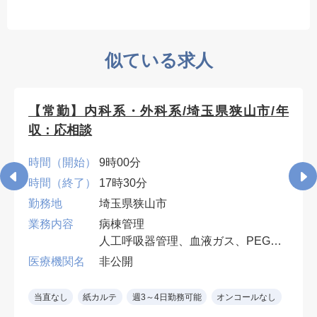
似ている求人
【常勤】内科系・外科系/埼玉県狭山市/年
収：応相談
時間（開始）
9時00分
時間（終了）
17時30分
勤務地
埼玉県狭山市
業務内容
病棟管理
人工呼吸器管理、血液ガス、PEG・
胃ろう交換など、入院患者の処置対
医療機関名
非公開
応ができれば専門科目は不問。
早番・遅番各週1回。週4日勤務可
当直なし
紙カルテ
週3～4日勤務可能
オンコールなし
（遅番勤務必須）。