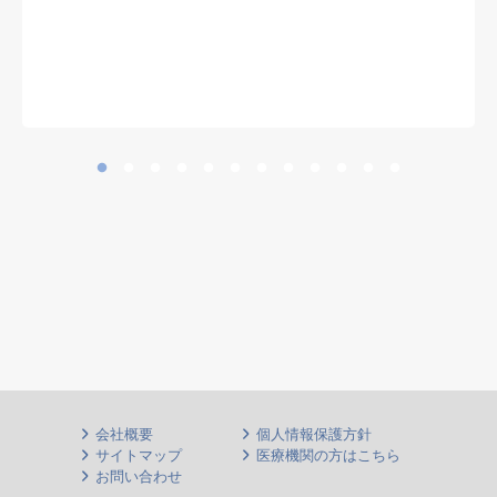
※ 診療科を問わず、慢性期・神経
難病患者の全身管理経験を生かせま
す
会社概要
個人情報保護方針
サイトマップ
医療機関の方はこちら
お問い合わせ