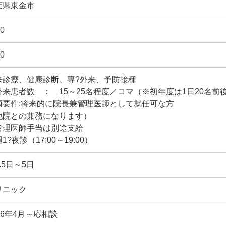
葉県東金市
0
0
来診療、健康診断、専?外来、予防接種
来患者数 ： 15～25名程度／コマ（※初年度は1日20名前
須要件:将来的に院長兼管理医師として就任可な方
他院との兼務になります）
管理医師手当は別途支給
1?夜診（17:00～19:00）
.5日～5日
リニック
26年4月～応相談