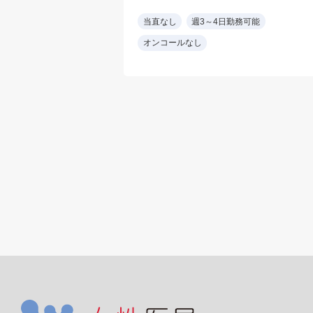
る問診)
度/日
勤務可能
当直なし
週3～4日勤務可能
膚科専門医
必要資格：小児科専
オンコールなし
診制
医