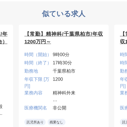
似ている求人
/年
【常勤】精神科/千葉県柏市/年収
【
合）
1200万円～
収
時間（開始）
9時00分
時
時間（終了）
17時30分
時
勤務地
千葉県柏市
勤
年収下限 [万
1200
年
円]
円]
業務内容
精神科外来
業
般
電子カルテ
医療機関名
非公開
医
児
託児所あり
残業なし
託
程