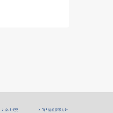
月）
※１
程度
【検
“診察
査“”
測“”
圧“”
“肺
視鏡
線”
【オ
“頭部
脈エ
クマ
(DEX
”胸腰
部CT
会社概要
個人情報保護方針