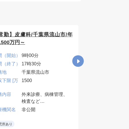
常勤】皮膚科/千葉県流山市/年
【常勤】内科、
1500万円～
千葉県千葉市/年
間（開始）
9時00分
時間（開始）
8時0
間（終了）
17時30分
時間（終了）
17時
務地
千葉県流山市
勤務地
千葉
収下限 [万
1500
年収下限 [万
1100
円]
務内容
外来診療、病棟管理、
年収上限 [万
1700
検査など
円]
業務内容
人間
療機関名
非公開
※オンコール週1～2回
※平
受療
医療機関名
非公
児所あり
件/