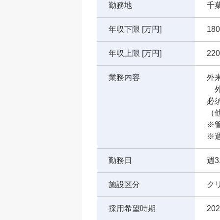
勤務地
千
年収下限 [万円]
180
年収上限 [万円]
220
業務内容
外
外
必
（
※
※週
勤務日
週3
施設区分
ク
採用希望時期
20