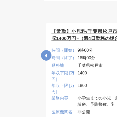
葉市/皮膚科/年
【常勤】小児科/千葉県松戸市
収1400万円~（週4日勤務の場
0分
時間（開始）
9時00分
30分
時間（終了）
18時00分
県千葉市
勤務地
千葉県松戸市
年収下限 [万
1400
円]
年収上限 [万
1800
円]
業務内容
小学生までの小児一
80名程度/日
診療、予防接種、乳
皮膚科がメイン。
検診他
開
医療機関名
非公開
皮膚科(マニュアル
受診者数：60~80名