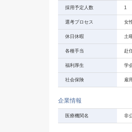
採用予定人数
1
選考プロセス
女
休日休暇
土
各種手当
赴
福利厚生
学
社会保険
雇
企業情報
医療機関名
非