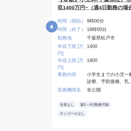
収1400万円~（週4日勤務の場
0分
時間（開始）
9時00分
30分
時間（終了）
18時00分
県千葉市
勤務地
千葉県松戸市
年収下限 [万
1400
円]
年収上限 [万
1800
円]
業務内容
小学生までの小児一
80名程度/日
診療、予防接種、乳
皮膚科がメイン。
検診他
開
医療機関名
非公開
皮膚科(マニュアル
受診者数：60~80名
る問診)
度/日
勤務可能
当直なし
週3～4日勤務可能
膚科専門医
必要資格：小児科専
オンコールなし
診制
医