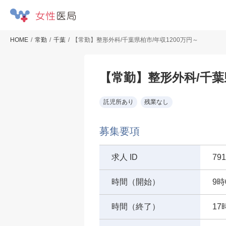
HOME
常勤
千葉
【常勤】整形外科/千葉県柏市/年収1200万円～
【常勤】整形外科/千葉県
託児所あり
残業なし
募集要項
求人 ID
791
時間（開始）
9時
時間（終了）
17