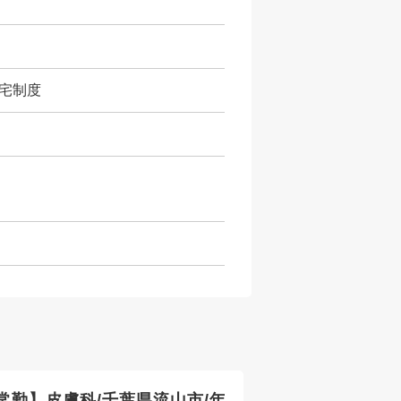
宅制度
常勤】皮膚科/千葉県流山市/年
【常勤】内科、