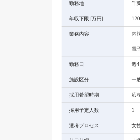
勤務地
千
年収下限 [万円]
120
業務内容
内
電
勤務日
週4
施設区分
一
採用希望時期
応
採用予定人数
1
選考プロセス
女