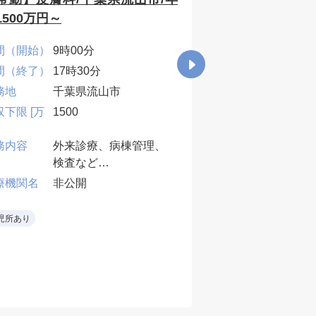
1500万円～
千葉県千葉市/年
間（開始）
9時00分
時間（開始）
8時0
間（終了）
17時30分
時間（終了）
17時
務地
千葉県流山市
勤務地
千葉
収下限 [万
1500
年収下限 [万
1100
円]
務内容
外来診療、病棟管理、
年収上限 [万
1700
検査など
円]
業務内容
人間
療機関名
非公開
※オンコール週1～2回
※平
受療
医療機関名
非公
児所あり
件/
月）
※１
程度
【検
“診察