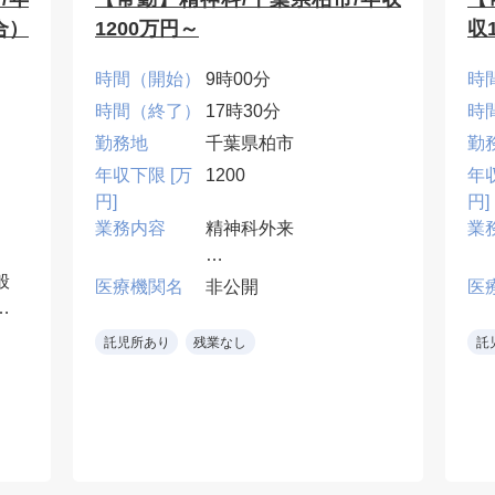
合）
1200万円～
収
時間（開始）
9時00分
時
時間（終了）
17時30分
時
勤務地
千葉県柏市
勤
年収下限 [万
1200
年
円]
円]
業務内容
精神科外来
業
般
電子カルテ
医療機関名
非公開
医
児
託児所あり
残業なし
託
程
門