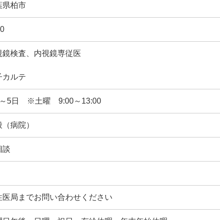
葉県柏市
0
視鏡検査、内視鏡専従医
子カルテ
～5日 ※土曜 9:00～13:00
般（病院）
相談
性医局までお問い合わせください