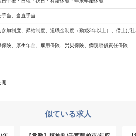
曜日午後・日曜・祝日・有給休暇・年末年始休暇
任手当、当直手当
会参加制度、昇給制度、退職金制度（勤続3年以上）、借上げ社
康保険、厚生年金、雇用保険、労災保険、病院賠償責任保険
公開
似ている求人
/年
【常勤】精神科/千葉県柏市/年収
【