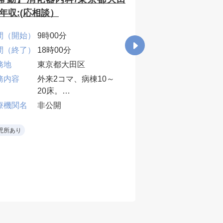
/年収:(応相談）
年収1400万円～
間（開始）
9時00分
時間（開始）
8時3
間（終了）
18時00分
時間（終了）
17時
務地
東京都大田区
勤務地
東京
務内容
外来2コマ、病棟10～
年収下限 [万
1400
20床。
円]
業務内容
外来
療機関名
非公開
当直・早番・遅番は応
救急
相談。
外傷
医療機関名
非公
児所あり
• 内視鏡対応ができる
・外来
先生
病棟受
当直なし
週3～4日
早番
当直
•一
術に
早番
1回