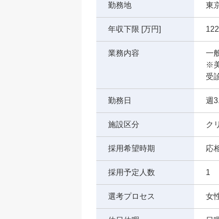
勤務地
東
年収下限 [万円]
122
業務内容
一
※
受
勤務日
週3
施設区分
ク
採用希望時期
応
採用予定人数
1
選考プロセス
女