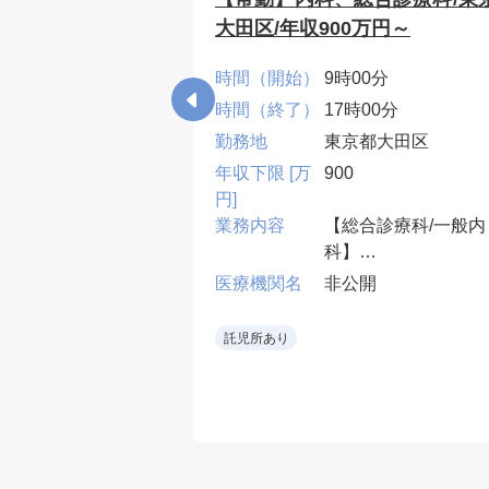
てご相談)
大田区/年収900万円～
0分
時間（開始）
9時00分
00分
時間（終了）
17時00分
都北区
勤務地
東京都大田区
年収下限 [万
900
円]
診療、病棟管理
業務内容
【総合診療科/一般内
：週2～3コマ程度
科】
・外来2~4コマ、病
開
医療機関名
非公開
10床、当直無可、早
遅番有
託児所あり
• 救急当直をローテ
ションで担当し、専
外の救急要請も可能
範囲で受け入れる。
• 整形外科術後患者