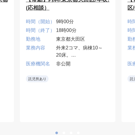
(応相談）
区
時間（開始）
9時00分
時
時間（終了）
18時00分
時
勤務地
東京都大田区
勤
業務内容
外来2コマ、病棟10～
業
20床。
医療機関名
非公開
医
当直・早番・遅番は応
棟
相談。
託児所あり
託
番
•地域密着型病院で一般
内科診療に携われる。
ー
門
な
の