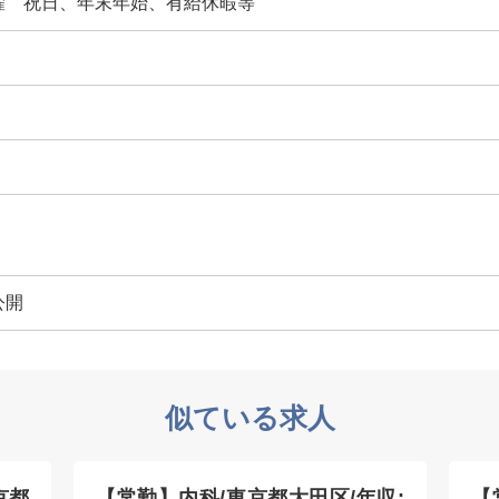
曜 祝日、年末年始、有給休暇等
公開
似ている求人
京都
【常勤】内科/東京都大田区/年収:
【