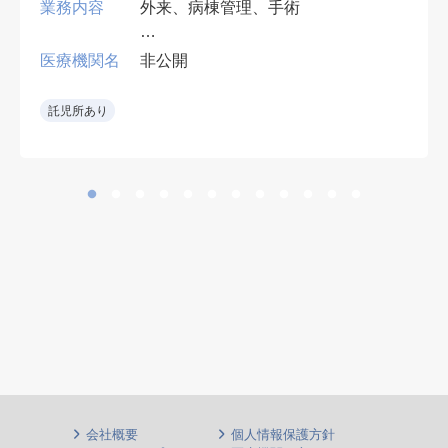
業務内容
外来、病棟管理、手術
•専門医必須。外傷・人工関節を中
医療機関名
非公開
心に手術対応
•急性期病院で外傷手術の経験を生
託児所あり
かせる。
会社概要
個人情報保護方針