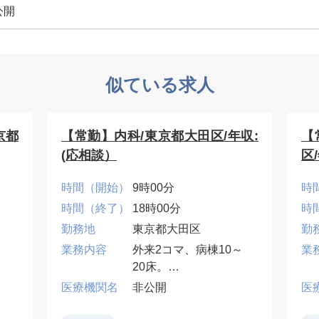
公開
似ている求人
京都
【常勤】内科/東京都大田区/年収:
【
(応相談）
区
時間（開始）
9時00分
時
時間（終了）
18時00分
時
勤務地
東京都大田区
勤
業務内容
外来2コマ、病棟10～
業
20床。
医療機関名
非公開
医
当直・早番・遅番は応
棟
相談。