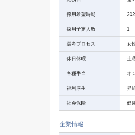
採用希望時期
20
採用予定人数
1
選考プロセス
女
休日休暇
土
各種手当
オ
福利厚生
昇
社会保険
健
企業情報