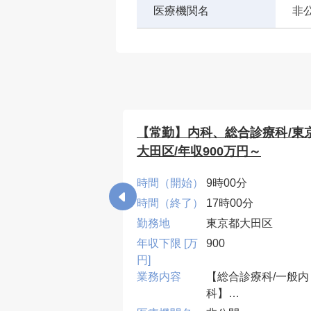
医療機関名
非
科/東京都北区/
【常勤】内科、総合診療科/東
てご相談)
大田区/年収900万円～
0分
時間（開始）
9時00分
00分
時間（終了）
17時00分
都北区
勤務地
東京都大田区
年収下限 [万
900
円]
診療、病棟管理
業務内容
【総合診療科/一般内
：週2～3コマ程度
科】
・外来2~4コマ、病