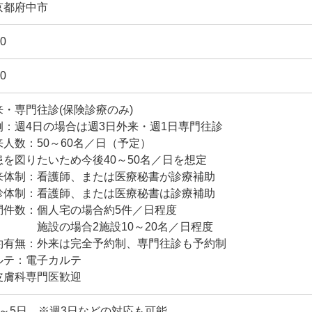
京都府中市
0
0
来・専門往診(保険診療のみ)
例：週4日の場合は週3日外来・週1日専門往診
来人数：50～60名／日（予定）
患を図りたいため今後40～50名／日を想定
来体制：看護師、または医療秘書が診療補助
診体制：看護師、または医療秘書は診療補助
問件数：個人宅の場合約5件／日程度
設の場合2施設10～20名／日程度
約有無：外来は完全予約制、専門往診も予約制
ルテ：電子カルテ
皮膚科専門医歓迎
4～5日 ※週3日などの対応も可能