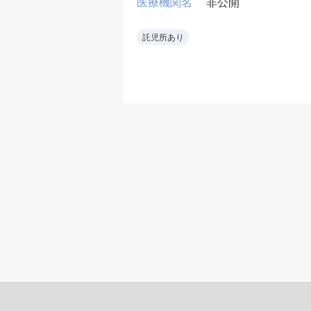
開
医療機関名
非公開
10床、当直無可、早
遅番有
託児所あり
• 救急当直をローテ
ションで担当し、専
外の救急要請も可能
範囲で受け入れる。
• 整形外科術後患者
内科的フォローも担
当。
• 新しい病院環境で
務可能。
• 整形外科を強みと
る病院で、周術期の
科管理にも関われる