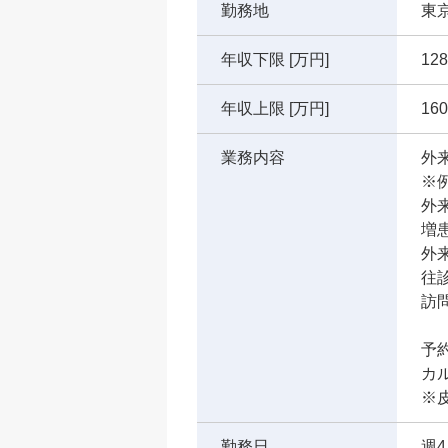
勤務地
東
年収下限 [万円]
128
年収上限 [万円]
160
業務内容
外
※
外
増
外
往
訪
施
予
カ
※
勤務日
週