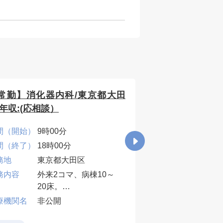
常勤】消化器内科/東京都大田
【常勤】整形外
/年収:(応相談）
年収1400万円～
間（開始）
9時00分
時間（開始）
8時3
間（終了）
18時00分
時間（終了）
17時
務地
東京都大田区
勤務地
東京
務内容
外来2コマ、病棟10～
年収下限 [万
1400
20床。
円]
業務内容
外来
療機関名
非公開
当直・早番・遅番は応
救急
相談。
外傷