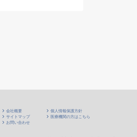
クアップあり
など
診療体制：開院時1診
16
制
能で
※患者数に応じて増診
予定
患者層：ビジネスパー
ソンや若年層中心
※ 一日50～60名の目
安（軽症の患者さんが
多く、診察が長引くこ
とはありません。）
◎ 疾患的には、内科、
生活習慣病（高血圧・
脂質異常症）が中心と
なる見込み（専門医不
会社概要
個人情報保護方針
問）
サイトマップ
医療機関の方はこちら
お問い合わせ