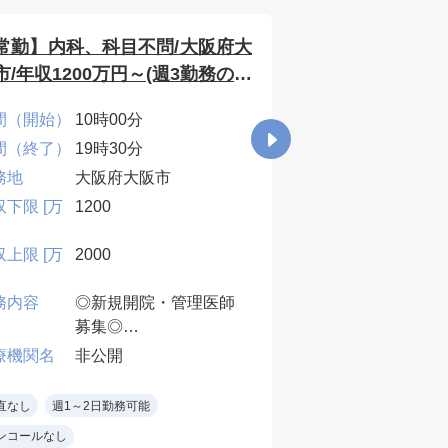
常勤】内科、科目不問/大阪府大
【常勤】婦人科
市/年収1200万円～(週3勤務の場
収1500万円～
）
間（開始）
10時00分
時間（開始）
9時0
間（終了）
19時30分
時間（終了）
21時
務地
大阪府大阪市
勤務地
京都
収下限 [万
1200
年収下限 [万
1500
円]
収上限 [万
2000
年収上限 [万
3000
円]
務内容
◎新規開院・管理医師
業務内容
◎管
募集◎
不妊
外来、健診、予防接
各種
療機関名
非公開
医療機関名
非公
種、一部自費メニュ
処置
ー、その他クリニック
ど）
直なし
週1～2日勤務可能
週3～4日勤務可能
運営に関連する業務
生殖
ンコールなし
※ 院長業務は法人バッ
※1