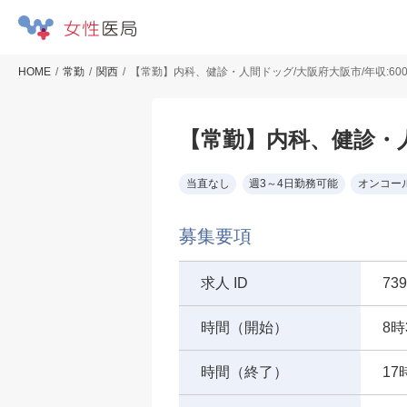
HOME
常勤
関西
【常勤】内科、健診・人間ドッグ/大阪府大阪市/年収:60
【常勤】内科、健診・人
当直なし
週3～4日勤務可能
オンコー
募集要項
求人 ID
739
時間（開始）
8時
時間（終了）
17