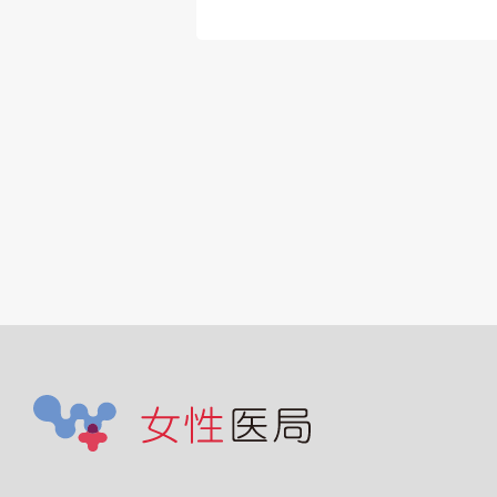
診療体制：開院時1
制
※患者数に応じて増
予定
患者層：ビジネスパ
ソンや若年層中心
※ 一日50～60名の
安（軽症の患者さん
多く、診察が長引く
とはありません。）
◎院長先生（管理医
師）には200万円別
支給
※平日 勤務時間を
下の選択もあり
12:00～15:00 / 16:0
21:00（最終受付