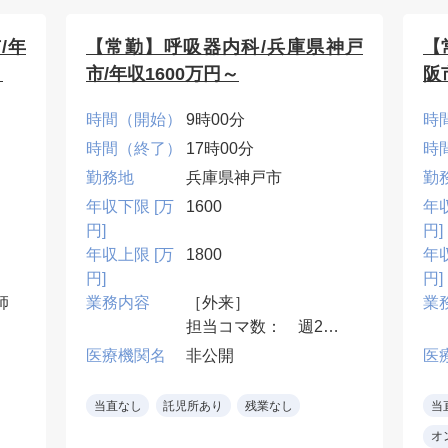
/年
【常勤】呼吸器内科/兵庫県神戸
【
）
市/年収1600万円～
阪
合
時間（開始）
9時00分
時
時間（終了）
17時00分
時
勤務地
兵庫県神戸市
勤
年収下限 [万
1600
年
円]
円]
年収上限 [万
1800
年
円]
円]
師
業務内容
［外来］
業
担当コマ数： 週2～3
一
コマ程度
医療機関名
非公開
医
の
外来患者数： 1コ
関
マ 20～30名程度
当直なし
託児所あり
残業なし
当
診療体制 ： 1～2診
オ
制