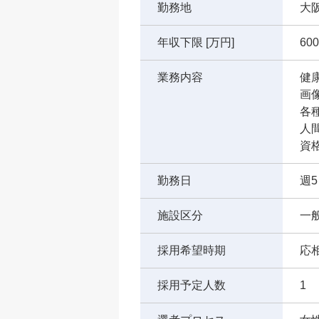
勤務地
大
年収下限 [万円]
600
業務内容
健
画
各
人
資
勤務日
週
施設区分
一
採用希望時期
応
採用予定人数
1