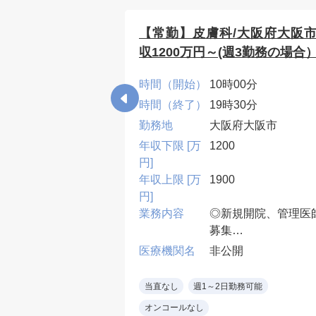
阪市/泌尿器科/
【常勤】皮膚科/大阪府大阪市
収1200万円～(週3勤務の場合
5分
時間（開始）
10時00分
45分
時間（終了）
19時30分
府大阪市
勤務地
大阪府大阪市
年収下限 [万
1200
円]
年収上限 [万
1900
円]
診療、病棟管理
業務内容
◎新規開院、管理医
：午前診 週3コマ
募集
、夜診 週1コマ程
外来、健診、美容、
開
医療機関名
非公開
部自費メニュー、そ
程度）
他クリニック運営に
なし
当直なし
週1～2日勤務可能
：なし
連する業務
オンコールなし
カルテ