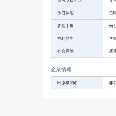
選考プロセス
女
休日休暇
日
各種手当
借
福利厚生
学
社会保険
雇
企業情報
医療機関名
非