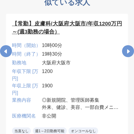
似ている求人
【常勤】皮膚科/大阪府大阪市/年収1200万円
～(週3勤務の場合）
時間（開始）
10時00分
時間（終了）
19時30分
勤務地
大阪府大阪市
年収下限 [万
1200
円]
年収上限 [万
1900
円]
業務内容
◎新規開院、管理医師募集
外来、健診、美容、一部自費メニュ
ー、その他クリニック運営に関連す
医療機関名
非公開
る業務
当直なし
週1～2日勤務可能
オンコールなし