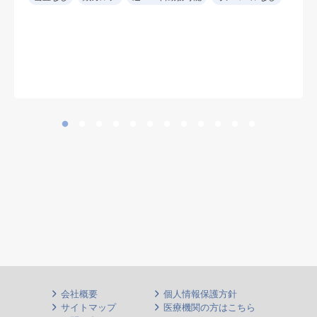
（遅番勤務必須）。
※ 診療科を問わず、慢性期・神経
難病患者の全身管理経験を生かせま
す
会社概要
個人情報保護方針
サイトマップ
医療機関の方はこちら