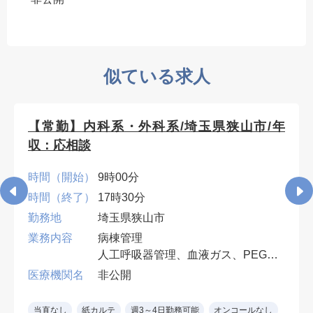
似ている求人
【常勤】内科系・外科系/埼玉県狭山市/年
収：応相談
時間（開始）
9時00分
時間（終了）
17時30分
勤務地
埼玉県狭山市
業務内容
病棟管理
人工呼吸器管理、血液ガス、PEG・
胃ろう交換など、入院患者の処置対
医療機関名
非公開
応ができれば専門科目は不問。
早番・遅番各週1回。週4日勤務可
当直なし
紙カルテ
週3～4日勤務可能
オンコールなし