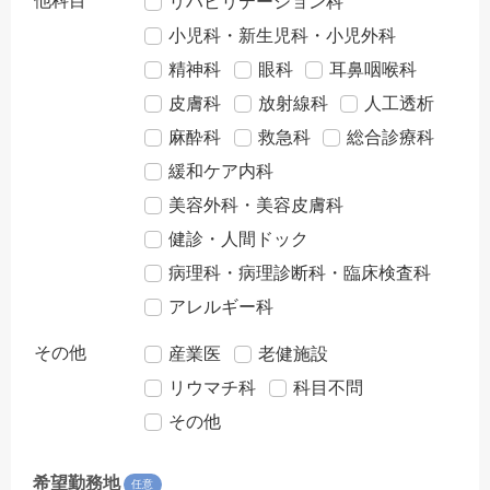
他科目
リハビリテーション科
小児科・新生児科・小児外科
精神科
眼科
耳鼻咽喉科
皮膚科
放射線科
人工透析
麻酔科
救急科
総合診療科
緩和ケア内科
美容外科・美容皮膚科
健診・人間ドック
病理科・病理診断科・臨床検査科
アレルギー科
その他
産業医
老健施設
リウマチ科
科目不問
その他
希望勤務地
任意