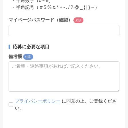
・半角数字（0～9）
・半角記号（ # $ % & * + - . / ? @ _ { | } ~ ）
マイページパスワード（確認）
必須
応募に必要な項目
備考欄
任意
プライバシーポリシー
に同意の上、ご登録くださ
い。