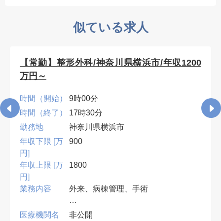
似ている求人
【常勤】整形外科/神奈川県横浜市/年収1200
万円～
時間（開始）
9時00分
時間（終了）
17時30分
勤務地
神奈川県横浜市
年収下限 [万
900
円]
年収上限 [万
1800
円]
業務内容
外来、病棟管理、手術
•専門医必須。外傷・人工関節を中
医療機関名
非公開