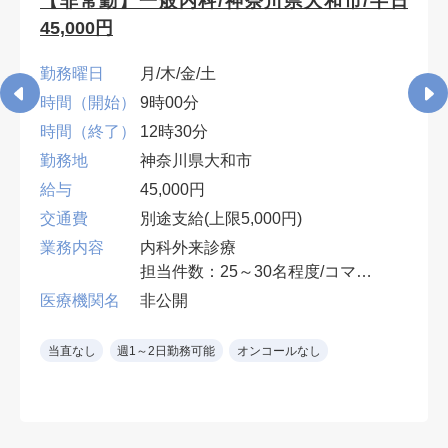
【非常勤】一般内科/神奈川県大和市/半日
45,000円
勤務曜日
月/木/金/土
時間（開始）
9時00分
時間（終了）
12時30分
勤務地
神奈川県大和市
給与
45,000円
交通費
別途支給(上限5,000円)
業務内容
内科外来診療
担当件数：25～30名程度/コマ
3診体制の1診/発熱者診療を含む
医療機関名
非公開
電子カルテ
当直なし
週1～2日勤務可能
オンコールなし