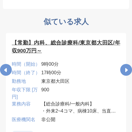
似ている求人
【常勤】内科、総合診療科/東京都大田区/年
収900万円～
時間（開始）
9時00分
時間（終了）
17時00分
勤務地
東京都大田区
年収下限 [万
900
円]
業務内容
【総合診療科/一般内科】
・外来2~4コマ、病棟10床、当直無
可、早番遅番有
医療機関名
非公開