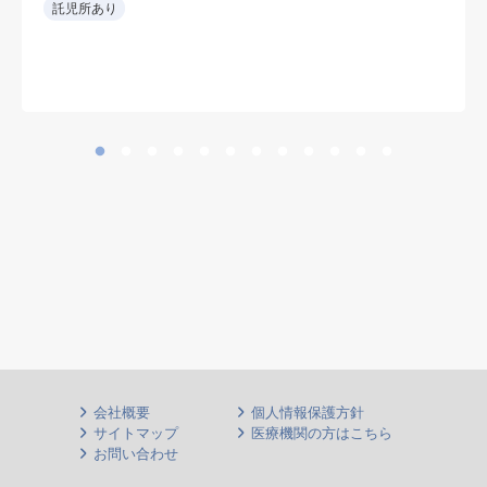
• 救急当直をローテーションで担当
託児所あり
し、専門外の救急要請も可能な範囲
で受け入れる。
• 整形外科術後患者の内科的フォロ
ーも担当。
• 新しい病院環境で勤務可能。
• 整形外科を強みとする病院で、周
術期の内科管理にも関われる。
会社概要
個人情報保護方針
サイトマップ
医療機関の方はこちら
お問い合わせ