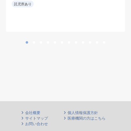
• 救急当直をローテーションで担当
託児所あり
し、専門外の救急要請も可能な範囲
で受け入れる。
• 整形外科術後患者の内科的フォロ
ーも担当。
• 新しい病院環境で勤務可能。
• 整形外科を強みとする病院で、周
術期の内科管理にも関われる。
会社概要
個人情報保護方針
サイトマップ
医療機関の方はこちら
お問い合わせ