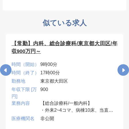
似ている求人
【常勤】内科、総合診療科/東京都大田区/年
収900万円～
時間（開始）
9時00分
時間（終了）
17時00分
勤務地
東京都大田区
年収下限 [万
900
円]
業務内容
【総合診療科/一般内科】
・外来2~4コマ、病棟10床、当直無
可、早番遅番有
医療機関名
非公開