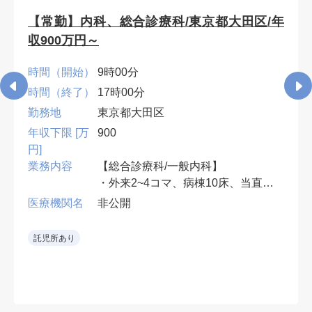
【常勤】内科、総合診療科/東京都大田区/年
収900万円～
時間（開始）
9時00分
時間（終了）
17時00分
勤務地
東京都大田区
年収下限 [万
900
円]
業務内容
【総合診療科/一般内科】
・外来2~4コマ、病棟10床、当直無
可、早番遅番有
医療機関名
非公開
• 救急当直をローテーションで担当
託児所あり
し、専門外の救急要請も可能な範囲
で受け入れる。
• 整形外科術後患者の内科的フォロ
ーも担当。