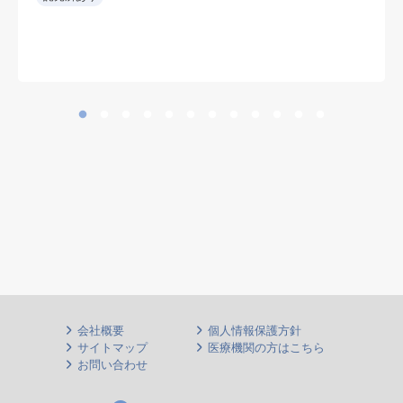
し、専門外の救急要請も可能な範囲
で受け入れる。
• 整形外科術後患者の内科的フォロ
ーも担当。
• 新しい病院環境で勤務可能。
• 整形外科を強みとする病院で、周
術期の内科管理にも関われる。
会社概要
個人情報保護方針
サイトマップ
医療機関の方はこちら
お問い合わせ