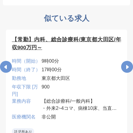
似ている求人
【常勤】内科、総合診療科/東京都大田区/年
収900万円～
時間（開始）
9時00分
時間（終了）
17時00分
勤務地
東京都大田区
年収下限 [万
900
円]
業務内容
【総合診療科/一般内科】
・外来2~4コマ、病棟10床、当直無
可、早番遅番有
医療機関名
非公開
• 救急当直をローテーションで担当
託児所あり