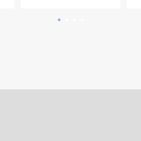
で
28枠
婦人科外来、健診は原
則予約制となっており
ます。