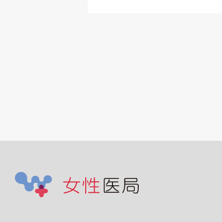
健診・インフルエ
い方にご勤務お願い
ワクチン接種など
きれば幸いです。
制
（専門医あればなお
科外来診療経験が
可）
方
・電子カルテ
門科は問いません
内科領域全般的に
ができる医師