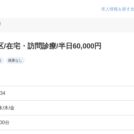
求人情報を探す
円
在宅・訪問診療/半日60,000円
り
残業なし
34
水/木/金
00分