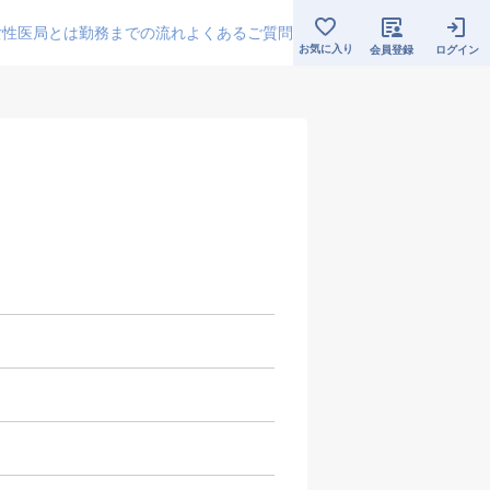
女性医局とは
勤務までの流れ
よくあるご質問
お気に入り
会員登録
ログイン