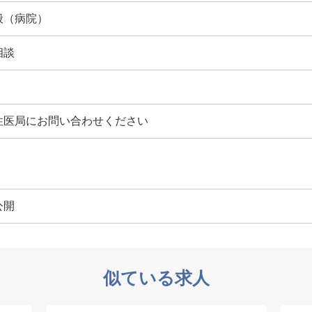
般（病院）
相談
性医局にお問い合わせください
公開
似ている求人