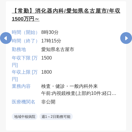
【常勤】消化器内科/愛知県名古屋市/年収
1500万円～
時間（開始）
8時30分
時間（終了）
17時15分
勤務地
愛知県名古屋市
年収下限 [万
1500
円]
年収上限 [万
1800
円]
業務内容
検査・健診・一般内科外来
午前:内視鏡検査(上部約10件:経口・
経鼻)
医療機関名
非公開
午後:健診結果説明,腹部エコー・胃
透視読影,一般内科外来(1コマ),ワク
地域中核病院
週1～2日勤務可能
チン接種など
*胃透視読影なしも相談可