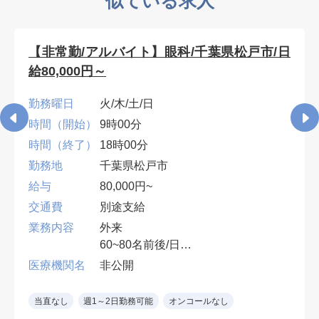
似ている求人
【非常勤/アルバイト】眼科/千葉県松戸市/日
給80,000円～
勤務曜日
火/木/土/日
時間（開始）
9時00分
時間（終了）
18時00分
勤務地
千葉県松戸市
給与
80,000円~
交通費
別途支給
業務内容
外来
60~80名前後/日
１診制
医療機関名
非公開
※眼科専門医（コンタクト処方、眼
鏡処方）
当直なし
週1～2日勤務可能
オンコールなし
土日：90,000円