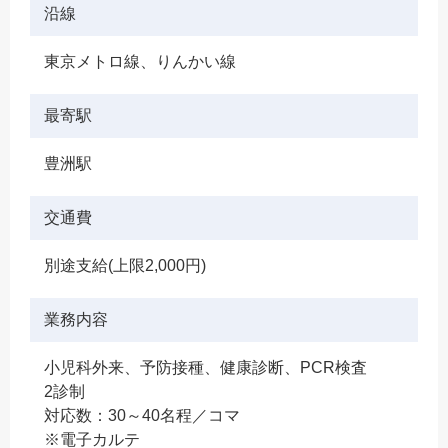
沿線
東京メトロ線、りんかい線
最寄駅
豊洲駅
交通費
別途支給(上限2,000円)
業務内容
小児科外来、予防接種、健康診断、PCR検査
2診制
対応数：30～40名程／コマ
※電子カルテ