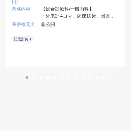
円]
業務内容
【総合診療科/一般内科】
・外来2~4コマ、病棟10床、当直無
可、早番遅番有
医療機関名
非公開
• 救急当直をローテーションで担当
託児所あり
し、専門外の救急要請も可能な範囲
で受け入れる。
• 整形外科術後患者の内科的フォロ
ーも担当。
• 新しい病院環境で勤務可能。
• 整形外科を強みとする病院で、周
術期の内科管理にも関われる。