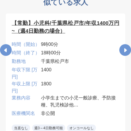
似ている求人
【常勤】小児科/千葉県松戸市/年収1400万円
~（週4日勤務の場合）
時間（開始）
9時00分
時間（終了）
18時00分
勤務地
千葉県松戸市
年収下限 [万
1400
円]
年収上限 [万
1800
円]
業務内容
小学生までの小児一般診療、予防接
種、乳児検診他
受診者数：60~80名程度/日
医療機関名
非公開
必要資格：小児科専門医
当直なし
週3～4日勤務可能
オンコールなし