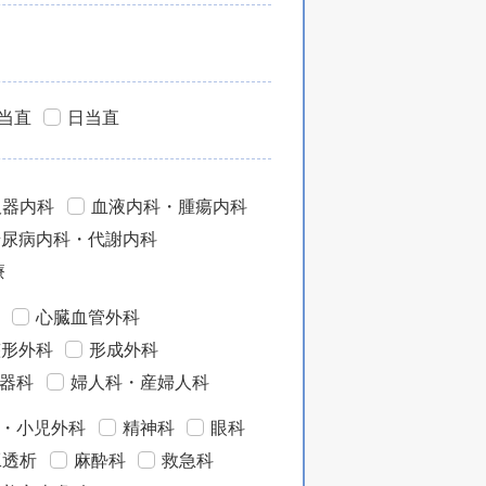
当直
日当直
吸器内科
血液内科・腫瘍内科
糖尿病内科・代謝内科
療
心臓血管外科
整形外科
形成外科
器科
婦人科・産婦人科
・小児外科
精神科
眼科
工透析
麻酔科
救急科