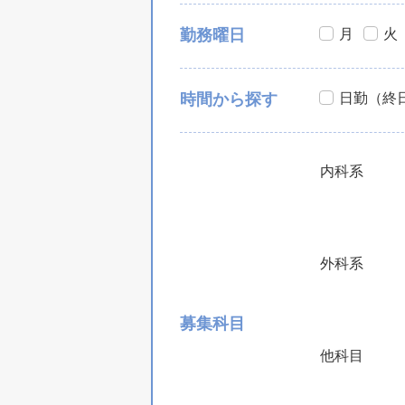
月
火
勤務曜日
日勤（終
時間から探す
内科系
外科系
募集科目
他科目