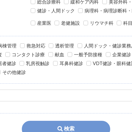
総合診療科
緩和ケア内科
美容外科
健診・人間ドック
病理科・病理診断科・
産業医
老健施設
リウマチ科
科
病棟管理
救急対応
透析管理
人間ドック・健診業務
査
コンタクト診療
献血
一般予防接種
企業健診
居者健診
乳房視触診
耳鼻科健診
VDT健診・眼科健
その他健診
検索