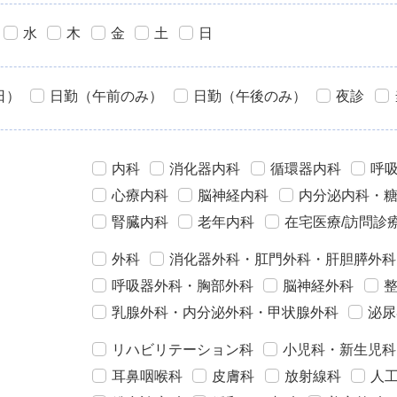
水
木
金
土
日
日）
日勤（午前のみ）
日勤（午後のみ）
夜診
内科
消化器内科
循環器内科
呼
心療内科
脳神経内科
内分泌内科・
腎臓内科
老年内科
在宅医療/訪問診
外科
消化器外科・肛門外科・肝胆膵外科
呼吸器外科・胸部外科
脳神経外科
乳腺外科・内分泌外科・甲状腺外科
泌尿
リハビリテーション科
小児科・新生児科
耳鼻咽喉科
皮膚科
放射線科
人