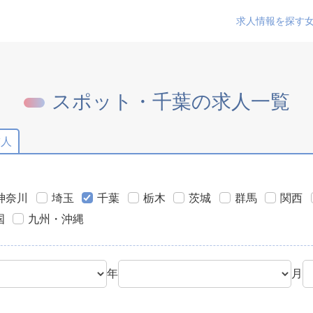
求人情報を探す
スポット・千葉の求人一覧
求人
神奈川
埼玉
千葉
栃木
茨城
群馬
関西
国
九州・沖縄
年
月