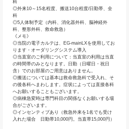
科
◎外来10～15名程度、搬送10台程度/日勤帯、全
科
◎5人体制予定（内科、消化器外科、脳神経外
科、整形外科、救命救急）
《メモ》
◎当院の電子カルテは、EG-mainLXを使用してお
ります・オーダリングシステム導入
◎当直室のご利用について：当直室の利用は当直
の時間帯のみとなります。日勤（日曜日・祝日
含）でのお部屋のご用意はありません。
◎搬送については基本は救命救急科で受入れ、そ
の後各科へまわします。症状によっては直接各科
へお願いすることもございます。
◎病棟急変時は専門科目の関係なくお願いする場
合がございます。
◎インセンティブあり（救急外来を1名でも受け
入れた場合 日勤帯10,000円。当直帯15,000円）