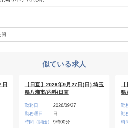
公開
似ている求人
7日
【日直】2026年9月27日(日) 埼玉
【
県八潮市/内科/日直
県
勤務日
2026/09/27
勤
勤務曜日
日
勤
時間（開始）
9時00分
時