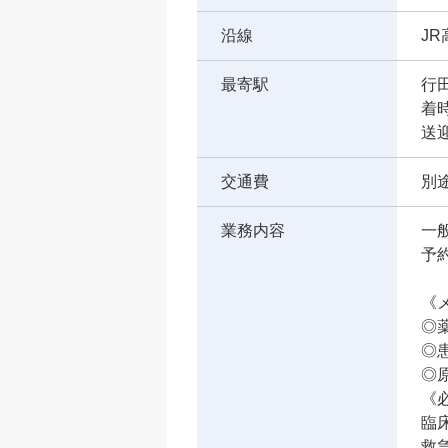
沿線
J
最寄駅
行
着
送
交通費
別途
業務内容
一
予
《
◎
◎
◎
《
臨
救