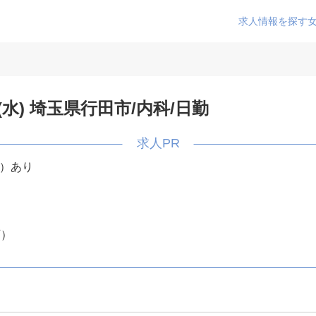
求人情報を探す
(水) 埼玉県行田市/内科/日勤
備）あり
可）