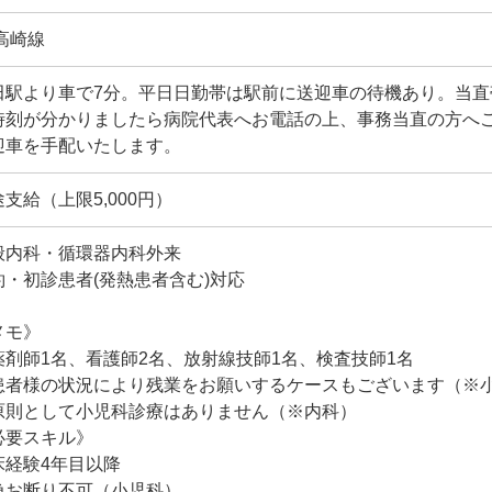
R高崎線
田駅より車で7分。平日日勤帯は駅前に送迎車の待機あり。当
時刻が分かりましたら病院代表へお電話の上、事務当直の方へ
迎車を手配いたします。
支給（上限5,000円）
般内科・循環器内科外来
約・初診患者(発熱患者含む)対応
メモ》
薬剤師1名、看護師2名、放射線技師1名、検査技師1名
患者様の状況により残業をお願いするケースもございます（※
原則として小児科診療はありません（※内科）
必要スキル》
床経験4年目以降
急お断り不可（小児科）