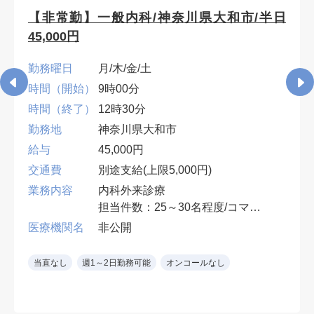
【非常勤】一般内科/神奈川県大和市/半日
45,000円
勤務曜日
月/木/金/土
時間（開始）
9時00分
時間（終了）
12時30分
勤務地
神奈川県大和市
給与
45,000円
交通費
別途支給(上限5,000円)
業務内容
内科外来診療
担当件数：25～30名程度/コマ
3診体制の1診/発熱者診療を含む
医療機関名
非公開
電子カルテ
当直なし
週1～2日勤務可能
オンコールなし