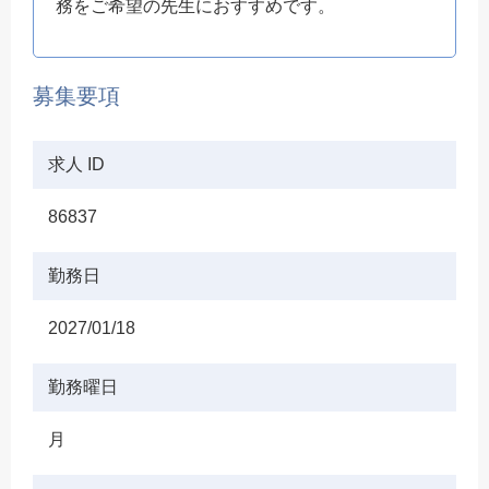
務をご希望の先生におすすめです。
募集要項
求人 ID
86837
勤務日
2027/01/18
勤務曜日
月