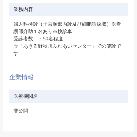
業務内容
婦人科検診（子宮頸部内診及び細胞診採取）※看
護師介助１名あり※検診車
受診者数 ：50名程度
☆「あきる野秋川ふれあいセンター」での健診で
す
企業情報
医療機関名
非公開