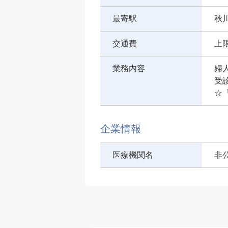
最寄駅
秋
交通費
上
業務内容
婦
受
☆
企業情報
医療機関名
非