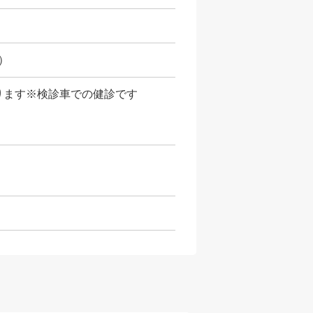
）
ります※検診車での健診です