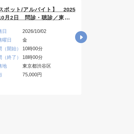
スポット/アルバイト】 2025
【スポット/アル
10月2日 問診・聴診／東京都
年10月29日 
谷区
江東区
務日
2026/10/02
勤務日
2026
務曜日
金
勤務曜日
木
間（開始）
10時00分
時間（開始）
8時3
間（終了）
18時00分
時間（終了）
14時
務地
東京都渋谷区
勤務地
東京
与
75,000円
給与
55,