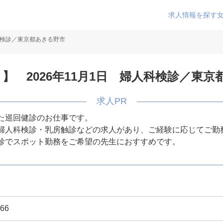
求人情報を探す
人科検診／東京都あきる野市
】 2026年11月1日 婦人科検診／東京
た巡回健診のお仕事です。
婦人科検診・乳房触診などの求人があり、ご経験に応じてご勤
診でスポット勤務をご希望の先生におすすめです。
66