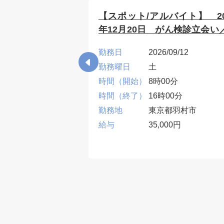
バイト】 2025
【スポット/アルバイト】 20
問診・聴診／東京都
年12月20日 がん検診立会い
京都羽村市
10/27
勤務日
2026/09/12
勤務曜日
土
00分
時間（開始）
8時00分
00分
時間（終了）
16時00分
都渋谷区
勤務地
東京都羽村市
00円
給与
35,000円