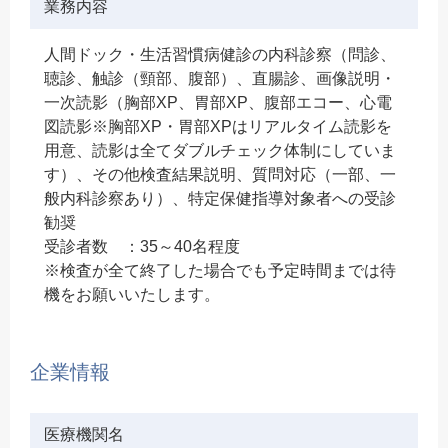
業務内容
人間ドック・生活習慣病健診の内科診察（問診、
聴診、触診（頸部、腹部）、直腸診、画像説明・
一次読影（胸部XP、胃部XP、腹部エコー、心電
図読影※胸部XP・胃部XPはリアルタイム読影を
用意、読影は全てダブルチェック体制にしていま
す）、その他検査結果説明、質問対応（一部、一
般内科診察あり）、特定保健指導対象者への受診
勧奨
受診者数 ：35～40名程度
※検査が全て終了した場合でも予定時間までは待
機をお願いいたします。
企業情報
医療機関名