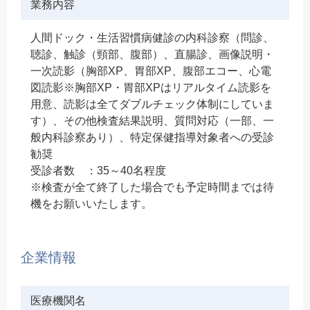
業務内容
人間ドック・生活習慣病健診の内科診察（問診、
聴診、触診（頸部、腹部）、直腸診、画像説明・
一次読影（胸部XP、胃部XP、腹部エコー、心電
図読影※胸部XP・胃部XPはリアルタイム読影を
用意、読影は全てダブルチェック体制にしていま
す）、その他検査結果説明、質問対応（一部、一
般内科診察あり）、特定保健指導対象者への受診
勧奨
受診者数 ：35～40名程度
※検査が全て終了した場合でも予定時間までは待
機をお願いいたします。
企業情報
医療機関名