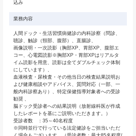
込み
業務内容
人間ドック・生活習慣病健診の内科診察（問診、
聴診、触診（頸部、腹部）、直腸診、
画像説明・一次読影（胸部XP、胃部XP、腹部エ
コー、心電図読影※胸部XP・胃部XPはリアルタ
イム読影を用意、読影は全てダブルチェック体制
にしています）、
血液検査・尿検査・その他当日の検査結果説明お
よび健康相談やアドバイス、質問対応（一部、一
般内科診察あり）、特定保健指導対象者への受診
勧奨 、
脳ドック受診者への結果説明（放射線科医が作成
したレポートを基にご説明いただきます。）
受診者数 ：35～40名程度
※同時並行で行っている法定健診をご担当いただ
く場合もございます。（受診者数：最大85名程度/