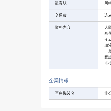
最寄駅
川
交通費
込
業務内容
人
画
イ
血
一
受
※
企業情報
医療機関名
非