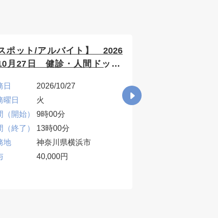
スポット/アルバイト】 2026
【スポット/アル
10月27日 健診・人間ドック/
年10月26日 
奈川県横浜市
神奈川県横浜市
務日
2026/10/27
勤務日
2026
務曜日
火
勤務曜日
月
間（開始）
9時00分
時間（開始）
9時0
間（終了）
13時00分
時間（終了）
13時
務地
神奈川県横浜市
勤務地
神奈
与
40,000円
給与
40,