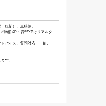
部、腹部）、直腸診、
※胸部XP・胃部XPはリアルタ
、
アドバイス、質問対応（一部、
します。