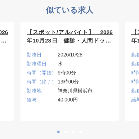
似ている求人
26
【スポット/アルバイト】 2026
【
ク/
年10月28日 健診・人間ドック/
年
神奈川県横浜市
神
勤務日
2026/10/28
勤
勤務曜日
水
勤
時間（開始）
9時00分
時
時間（終了）
13時00分
時
勤務地
神奈川県横浜市
勤
給与
40,000円
給