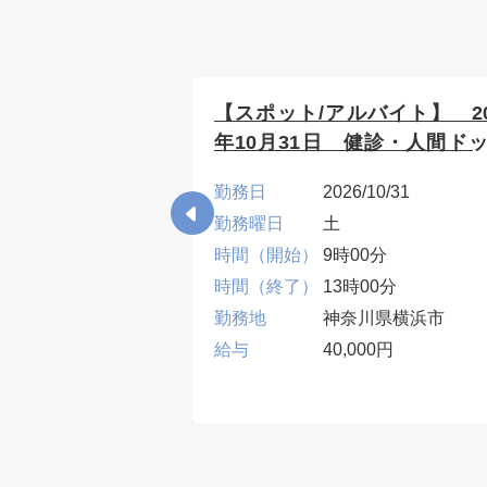
バイト】 2026
【スポット/アルバイト】 20
健診・人間ドック/
年10月31日 健診・人間ドッ
神奈川県横浜市
10/10
勤務日
2026/10/31
勤務曜日
土
0分
時間（開始）
9時00分
00分
時間（終了）
13時00分
川県横浜市
勤務地
神奈川県横浜市
00円
給与
40,000円