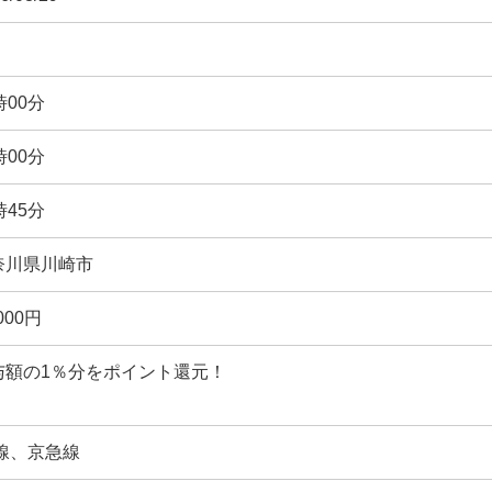
時00分
時00分
時45分
奈川県川崎市
,000円
与額の1％分をポイント還元！
R線、京急線