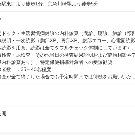
崎駅東口より徒歩1分、京急川崎駅より徒歩5分
み
間ドック・生活習慣病健診の内科診察（問診、聴診、触診（頸
像説明・一次読影（胸部XP、胃部XP、腹部エコー、心電図読影
ム読影を用意、読影は全てダブルチェック体制にしています）
液検査・尿検査・その他当日の検査結果説明および健康相談や
般内科診察あり）、特定保健指導対象者への受診勧奨
診者数 ：35～40名程度
検査が全て終了した場合でも予定時間までは待機をお願いいた
公開