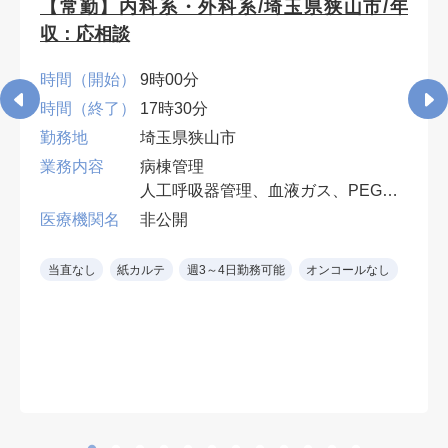
【常勤】内科系・外科系/埼玉県狭山市/年
収：応相談
時間（開始）
9時00分
時間（終了）
17時30分
勤務地
埼玉県狭山市
業務内容
病棟管理
人工呼吸器管理、血液ガス、PEG・
胃ろう交換など、入院患者の処置対
医療機関名
非公開
応ができれば専門科目は不問。
早番・遅番各週1回。週4日勤務可
当直なし
紙カルテ
週3～4日勤務可能
オンコールなし
（遅番勤務必須）。
※ 診療科を問わず、慢性期・神経
難病患者の全身管理経験を生かせま
す