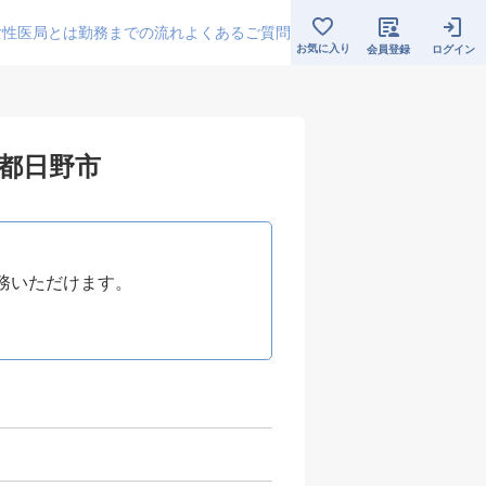
女性医局とは
勤務までの流れ
よくあるご質問
お気に入り
会員登録
ログイン
京都日野市
務いただけます。