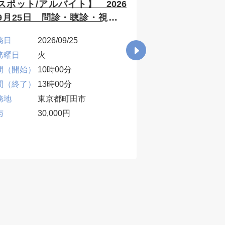
スポット/アルバイト】 2026
【スポット/アル
9月25日 問診・聴診・視診・
年9月18日 
診／東京都町田市
触診／東京都町
務日
2026/09/25
勤務日
2026
務曜日
火
勤務曜日
金
間（開始）
10時00分
時間（開始）
9時3
間（終了）
13時00分
時間（終了）
13時
務地
東京都町田市
勤務地
東京
与
30,000円
給与
35,