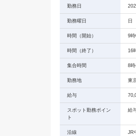
勤務日
202
勤務曜日
日
時間（開始）
9時
時間（終了）
16
集合時間
8時
勤務地
東
給与
70
スポット勤務ポイン
給
ト
沿線
J