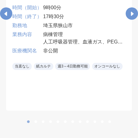
時間（開始）
9時00分
時間（終了）
17時30分
勤務地
埼玉県狭山市
業務内容
病棟管理
人工呼吸器管理、血液ガス、PEG・
胃ろう交換など、入院患者の処置対
医療機関名
非公開
応ができれば専門科目は不問。
早番・遅番各週1回。週4日勤務可
当直なし
紙カルテ
週3～4日勤務可能
オンコールなし
（遅番勤務必須）。
※ 診療科を問わず、慢性期・神経
難病患者の全身管理経験を生かせま
す