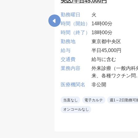
央区/半日45,000円
勤務曜日
火
0分
時間（開始）
14時00分
30分
時間（終了）
18時00分
都八王子市
勤務地
東京都中央区
00円
給与
半日45,000円
支給（公共交通機
交通費
給与に含む
業務内容
外来診療（一般内科
科健診】
来、各種ワクチン問
⼦の健診対応 1
診）
医療機関名
非公開
〜10名程度 ※外
担当件数：40名程度
開
に対応
一般内科になります
当直なし
電子カルテ
週1～2日勤務可
な診療内容】
が、可能であれば消
なし
オンコールなし
・頭痛・腹痛・花
器内科、循環器内科
・⼋王⼦市健診・
呼吸器内科領域に詳
健診・インフルエ
い方にご勤務お願い
ワクチン接種など
きれば幸いです。