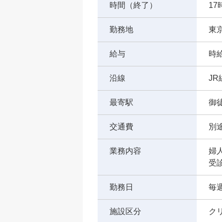
時間（終了）
17
勤務地
東
給与
時給
沿線
J
最寄駅
御
交通費
別
業務内容
婦
受
勤務日
毎
施設区分
ク