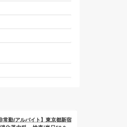
非常勤/アルバイト】東京都新宿
【非常勤】内科