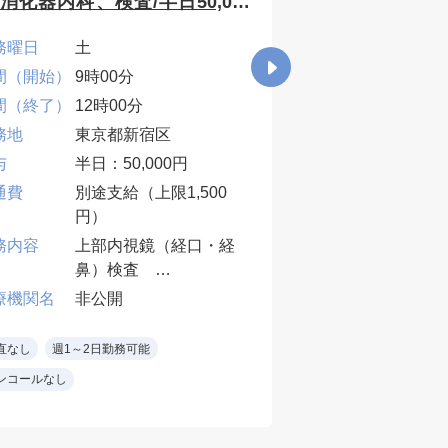
/消化器内科、検査/半日50,000
給：9,500円
務曜日
土
勤務曜日
土
間（開始）
9時00分
時間（開始）
8時3
間（終了）
12時00分
時間（終了）
17時
務地
東京都新宿区
勤務地
東京
与
半日：50,000円
給与
時給：
通費
別途支給（上限1,500
交通費
---
円）
業務内容
老健
務内容
上部内視鏡（経口・経
管理
鼻）検査
談対
医療機関名
非公
受診者数：MAX11件
療機関名
非公開
9：
設内
直なし
週1～2日勤務可能
3F5
ンコールなし
て頂
看護
件に