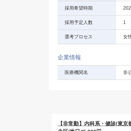
採用希望時期
20
採用予定人数
1
選考プロセス
女
企業情報
医療機関名
非
東京都八王子市/
【非常勤】内科系・健診/東京