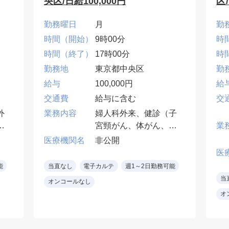
央区/日給100,000円
区
円
勤務曜日
月
勤
時間（開始）
9時00分
時
時間（終了）
17時00分
時
勤務地
東京都中央区
勤
給与
100,000円
給
交通費
給与に含む
交
外
業務内容
婦人科外来、健診（子
宮頸がん、体がん、経
業
腟超音波等）、ワクチ
医療機関名
非公開
/日
ン問診・接種
医
能
当直なし
電子カルテ
週1～2日勤務可能
化
予約枠：外来 午前10
当
オンコールなし
、
枠 午後８枠
オ
し
検診 午前30枠 午後
で
28枠
婦人科外来、健診は原