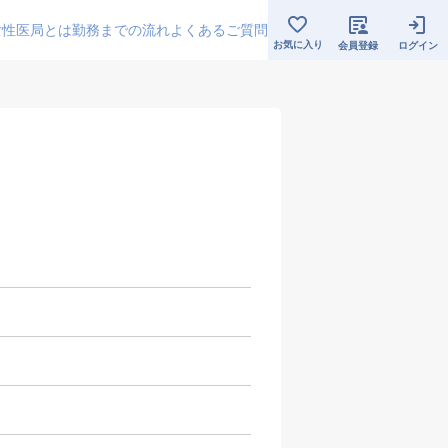
女性医局とは
勤務までの流れ
よくあるご質問
お気に入り
会員登録
ログイン