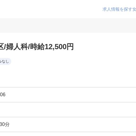
求人情報を探す
婦人科/時給12,500円
ルなし
06
30分