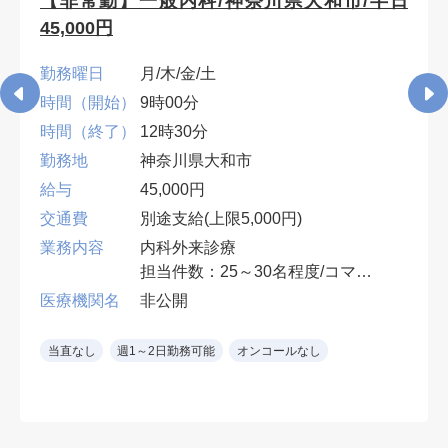
【非常勤】一般内科/神奈川県大和市/半日
45,000円
勤務曜日
月/木/金/土
時間（開始）
9時00分
時間（終了）
12時30分
勤務地
神奈川県大和市
給与
45,000円
交通費
別途支給(上限5,000円)
業務内容
内科外来診療
担当件数：25～30名程度/コマ
3診体制の1診/発熱者診療を含む
医療機関名
非公開
電子カルテ
当直なし
週1～2日勤務可能
オンコールなし