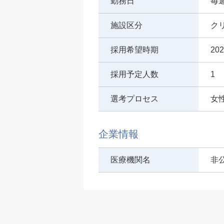
勤務日
毎
施設区分
ク
採用希望時期
20
採用予定人数
1
選考プロセス
女
企業情報
医療機関名
非