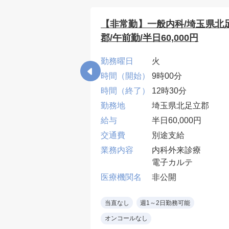
県川越市/一般内
【非常勤】一般内科/埼玉県北
宅・訪問診療/日
郡/午前勤/半日60,000円
/木/金
勤務曜日
火
0分
時間（開始）
9時00分
00分
時間（終了）
12時30分
県川越市
勤務地
埼玉県北足立郡
,000円
給与
半日60,000円
支給
交通費
別途支給
診療（個人宅）
業務内容
内科外来診療
：8～12件／日
電子カルテ
7～10名／施設1～
開
医療機関名
非公開
施設10名～30名ほ
勤務可能
残業なし
当直なし
週1～2日勤務可能
体制:帯同職員
オンコールなし