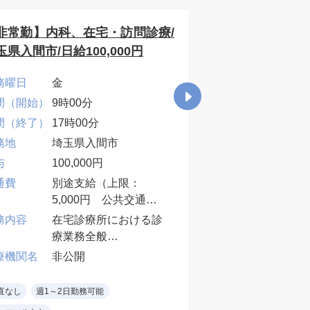
非常勤】内科、在宅・訪問診療/
【非常勤】内
玉県入間市/日給100,000円
宅・訪問診療/
日給100,000円
務曜日
金
勤務曜日
月/火
間（開始）
9時00分
時間（開始）
9時0
間（終了）
17時00分
時間（終了）
18時
務地
埼玉県入間市
勤務地
埼玉
与
100,000円
給与
100
通費
別途支給（上限：
交通費
別途
5,000円 公共交通機
業務内容
在宅
関のみ）
務内容
在宅診療所における診
施設
療業務全般
重度
医療機関名
非公
施設又は個人宅におけ
同行
療機関名
非公開
る訪問診療・往診など
師
当直なし
週3～4日
・訪問先:施設8割・居
必須
直なし
週1～2日勤務可能
週1～2日勤務可能
宅2割
（緊