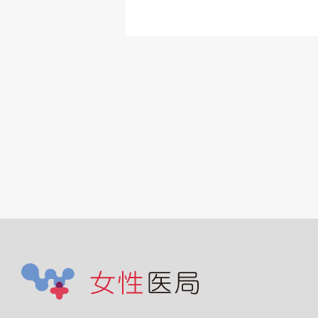
須手技＞褥瘡、バ
ン交換、ストー
ドレーンの処置・
、点滴、経管栄養
腔・胃ろう）、中
脈栄養、在宅酸素
、精神疾患の治
疼痛コントロー
緩和ケアなど
カルテ