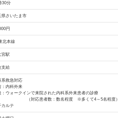
時30分
玉県さいたま市
,000円
R東北本線
大宮駅
途支給
科系救急対応
前：内科外来
後：ウォークインで来院された内科系外来患者の診療
対応患者数：数名程度 ※多くて4～5名程度
子カルテ