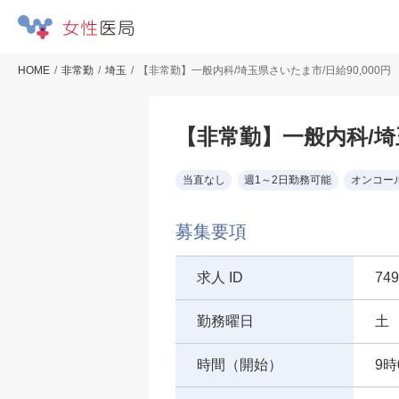
HOME
非常勤
埼玉
【非常勤】一般内科/埼玉県さいたま市/日給90,000円
【非常勤】一般内科/埼玉
当直なし
週1～2日勤務可能
オンコー
募集要項
求人 ID
749
勤務曜日
土
時間（開始）
9時