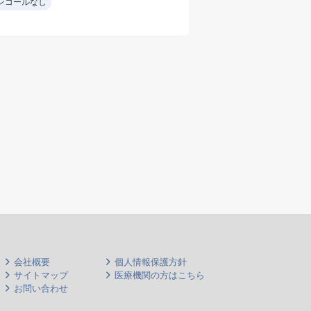
ンコールなし
・訪問件数:居宅 10~15
滴）
件/日 施設 2~3件/日・
換・
20~30名/日
胃ろ
(曜日により訪問先・件
チュ
数等異なる場合あり)
ルテ
・夜間休日オンコール
【医
なし
2ラ
・看護師又は看護助
【募
手・ドライバー同行
など
・訪問診療未経験可
機関
(研修が必要な場合は、
ケー
他事業所にて他医師の
同行も可能(数回))
手技 ：バルーン管理・
胃ろう交換・気切交
換・経鼻交換(相談
会社概要
個人情報保護方針
可)・点滴・採血・予防
サイトマップ
医療機関の方はこちら
お問い合わせ
接種