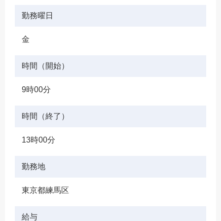
勤務曜日
金
時間（開始）
9時00分
時間（終了）
13時00分
勤務地
東京都練馬区
給与