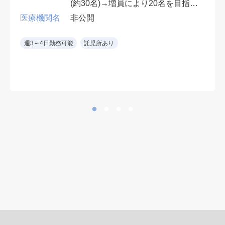
(約30名)→増員により20名を目指し
ます。
医療機関名
非公開
※専門医: 年俸1500万円以上
週3～4日勤務可能
託児所あり
※電子カルテ