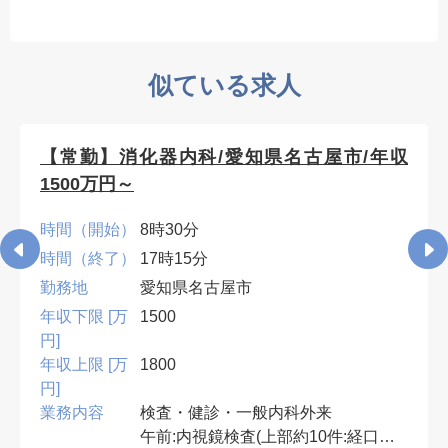
似ている求人
【常勤】消化器内科/愛知県名古屋市/年収
1500万円～
時間（開始）
8時30分
時間（終了）
17時15分
勤務地
愛知県名古屋市
年収下限 [万
1500
円]
年収上限 [万
1800
円]
業務内容
検査・健診・一般内科外来
午前:内視鏡検査(上部約10件:経口・