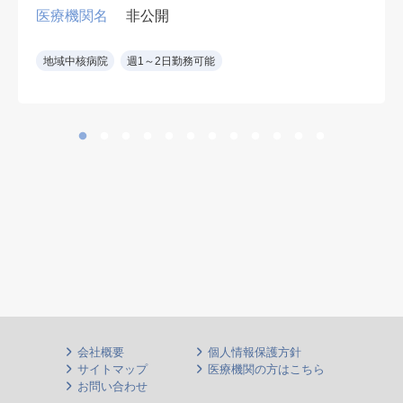
経鼻)
医療機関名
非公開
午後:健診結果説明,腹部エコー・胃
透視読影,一般内科外来(1コマ),ワク
地域中核病院
週1～2日勤務可能
チン接種など
*胃透視読影なしも相談可
内視鏡室:2室 胃カメラ:オリンパス
製
※鎮静無し
※消化器専門医もしくは消化器内視
鏡専門医
会社概要
個人情報保護方針
サイトマップ
医療機関の方はこちら
お問い合わせ