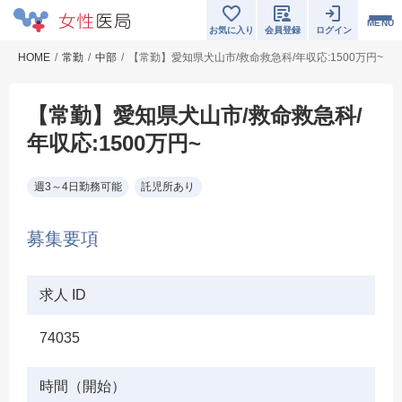
MENU
お気に入り
会員登録
ログイン
HOME
常勤
中部
【常勤】愛知県犬山市/救命救急科/年収応:1500万円~
【常勤】愛知県犬山市/救命救急科/
年収応:1500万円~
週3～4日勤務可能
託児所あり
募集要項
求人 ID
74035
時間（開始）