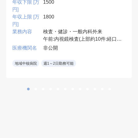
年収下限 [万
1500
円]
年収上限 [万
1800
円]
業務内容
検査・健診・一般内科外来
午前:内視鏡検査(上部約10件:経口・
経鼻)
医療機関名
非公開
午後:健診結果説明,腹部エコー・胃
透視読影,一般内科外来(1コマ),ワク
地域中核病院
週1～2日勤務可能
チン接種など
*胃透視読影なしも相談可
内視鏡室:2室 胃カメラ:オリンパス
製
※鎮静無し
※消化器専門医もしくは消化器内視
鏡専門医